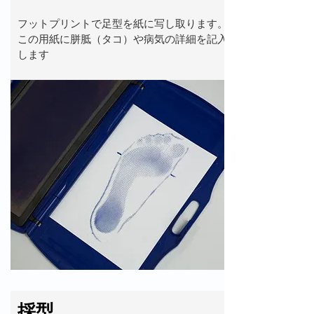
​フットプリントで足型を紙に写し取ります。
​この用紙に胼胝
​（タコ）や病気の詳細を記入
します
​採型