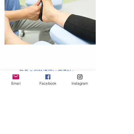
装具の保険適用は償還払い
​一度全額を支払った後、保
Email
Facebook
Instagram
険者から還付されます