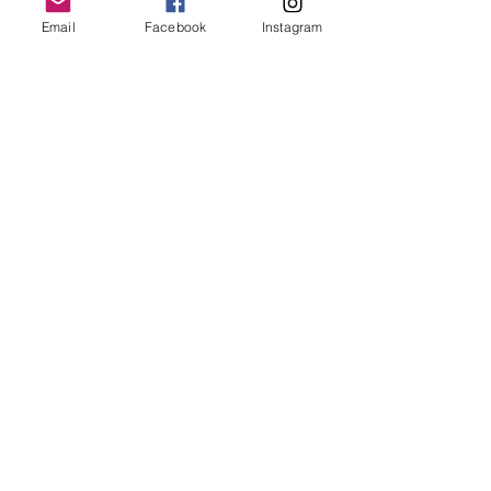
Email
Facebook
Instagram
「水でつくるインソール」を注
文する
​当社子会社の株式会社OrthofitのECサイト
から購入いただけます。
サイズ：16～30cm（1cmきざみで展開し
ておりますので、.5の場合は1つ上のサイ
ズをお選びください。例23.5cmの場合
24cm）
購入する