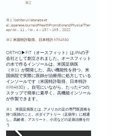
※2
※1 YoshiteruWatanabe et
al.:JapaneseJournalofHealthPromotionandPhysicalTher
apyVol．11，No．4：157－165，2022
※2 米国特許取得、日本特許
6984830
ORTHO▶FIT（オースフィット）はJPAの子
会社として創立されました。オースフィット
の水で作るインソールは、米国足病医
（※1）が開発した、高い機能性を持つ、米
国病院で実際に医師が治療用に処方している
インソールです（米国特許取得、日本特許
6984830
）。自宅にいながら、たった4つの
ステップで簡単に素早く、高機能インソール
が作製できます。
※1 米国足病医とは…アメリカの足の専門医資格を
持つ医師のこと。ポダイアトリー（足病学）に精通
し、高齢者、アスリート、小児などの足病治療を行
う