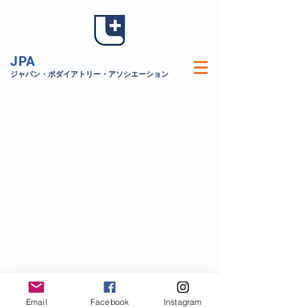
JPA
​ジャパン・ポダイアトリー・アソシエーション
ストア
/
フェルト製除圧用品
© JPA
ジャパン・ポダイアトリー・アソシエーション
東京都杉並区荻窪5-16-12 ＮＫビル7Ｆ
Email
Facebook
Instagram